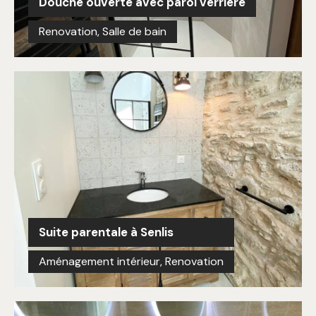
Douche ouverte avec paroi verrière
Renovation
,
Salle de bain
Suite parentale à Senlis
Aménagement intérieur
,
Renovation