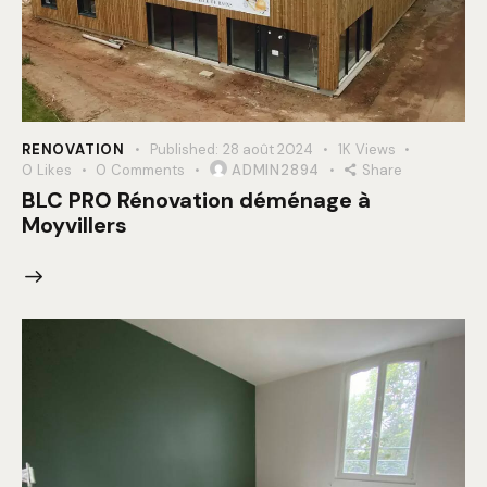
RENOVATION
Published:
28 août 2024
1K
Views
0
Likes
0
Comments
ADMIN2894
Share
BLC PRO Rénovation déménage à
Moyvillers