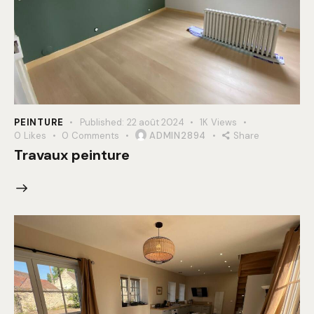
PEINTURE
Published:
22 août 2024
1K
Views
0
Likes
0
Comments
ADMIN2894
Share
Travaux peinture