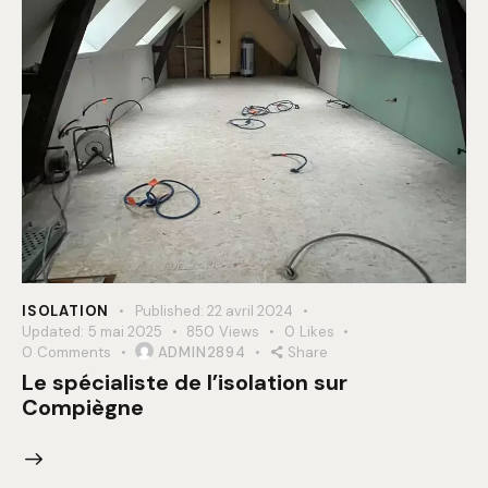
ISOLATION
Published:
22 avril 2024
Updated:
5 mai 2025
850
Views
0
Likes
0
Comments
ADMIN2894
Share
Le spécialiste de l’isolation sur
Compiègne