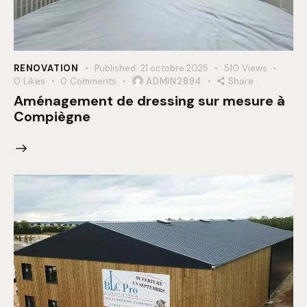
RENOVATION
Published:
21 octobre 2025
510
Views
0
Likes
0
Comments
ADMIN2894
Share
Aménagement de dressing sur mesure à
Compiègne