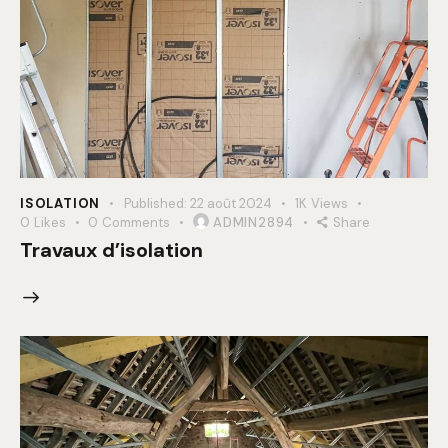
ISOLATION
Published:
22 août 2024
1K
Views
0
Likes
0
Comments
ADMIN2894
Share
Travaux d’isolation