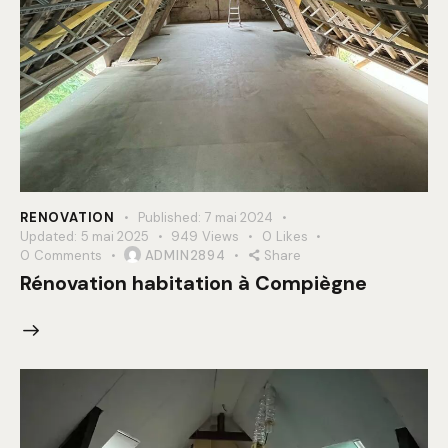
RENOVATION
Published:
7 mai 2024
Updated:
5 mai 2025
949
Views
0
Likes
0
Comments
ADMIN2894
Share
Rénovation habitation à Compiègne