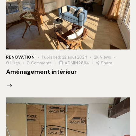
RENOVATION
Published:
22 août 2024
2K
Views
0
Likes
0
Comments
ADMIN2894
Share
Aménagement intérieur